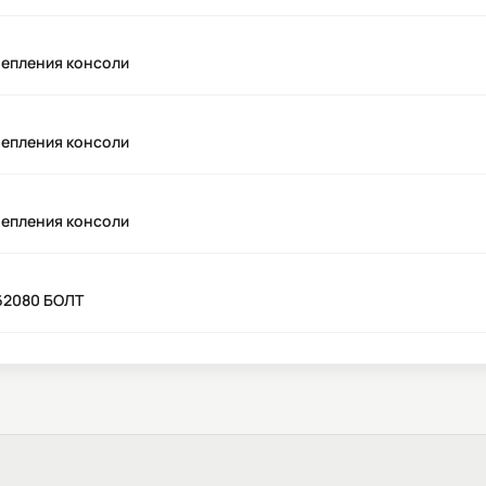
репления консоли
репления консоли
репления консоли
62080 БОЛТ