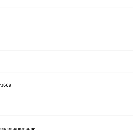
V3669
репления консоли