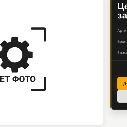
Ц
з
Арти
Брен
Ед.и
Д