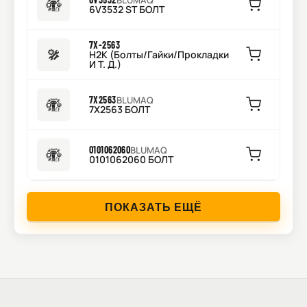
BLUMAQ
6V3532 ST БОЛТ
7X-2563
H2K (Болты/Гайки/Прокладки
И Т. Д.)
7X2563
BLUMAQ
7X2563 БОЛТ
0101062060
BLUMAQ
0101062060 БОЛТ
ПОКАЗАТЬ ЕЩЁ