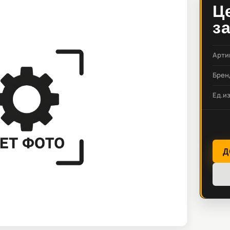
Ц
з
Арти
Брен
Ед.и
Д