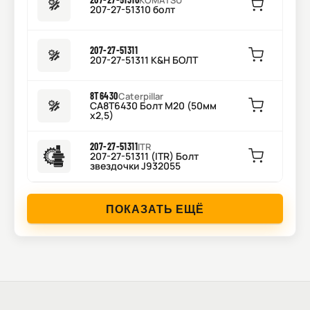
KOMATSU
207-27-51310 болт
207-27-51311
207-27-51311 K&H БОЛТ
8T6430
Caterpillar
CA8T6430 Болт M20 (50мм
x2,5)
207-27-51311
ITR
207-27-51311 (ITR) Болт
звездочки J932055
ПОКАЗАТЬ ЕЩЁ