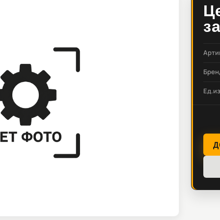
Ц
з
Арти
Брен
Ед.и
Д