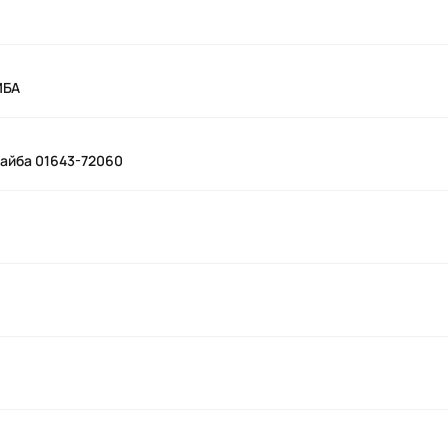
ЙБА
Шайба 01643-72060