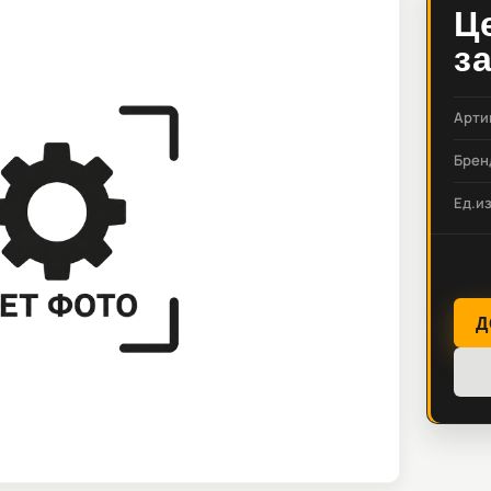
Ц
з
Арти
Брен
Ед.и
Д