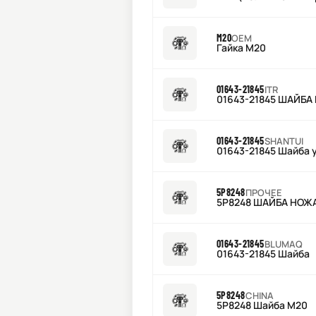
M20
OEM
Гайка M20
01643-21845
ITR
01643-21845 ШАЙБА
01643-21845
SHANTUI
01643-21845 Шайба 
5P8248
ПРОЧЕЕ
5P8248 ШАЙБА НОЖ
01643-21845
BLUMAQ
01643-21845 Шайба
5P8248
CHINA
5P8248 Шайба М20