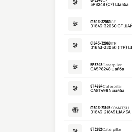
5P8248
CF
5P8248 (CF) Шайба
01643-32060
CF
01643-32060 CF ША
01643-32060
ITR
01643-32060 (ITR) 
5P8248
Caterpillar
CA5P8248 шайба
8T4994
Caterpillar
CA8T4994 шайба
01643-21845
KOMATSU
01643-21845 ШАЙБА
8T3282
Caterpillar