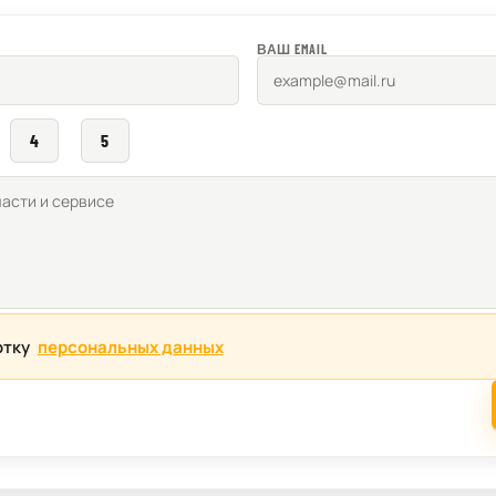
ВАШ EMAIL
4
5
отку
персональных данных