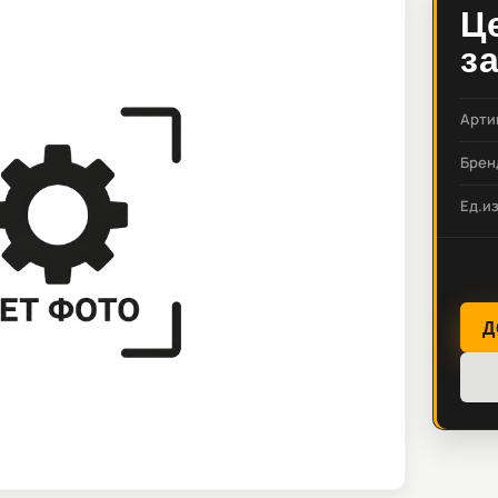
Ц
з
Арти
Брен
Ед.и
Д