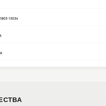
01803-13034
А
КА
ЕСТВА