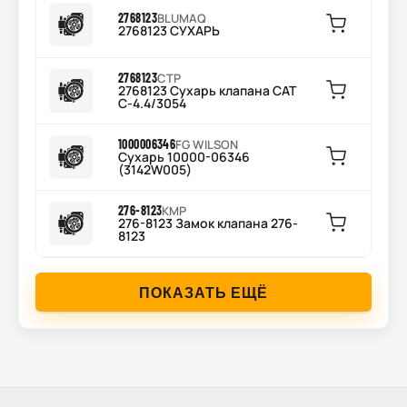
2768123
BLUMAQ
2768123 СУХАРЬ
2768123
CTP
2768123 Сухарь клапана CAT
C-4.4/3054
1000006346
FG WILSON
Сухарь 10000-06346
(3142W005)
276-8123
KMP
276-8123 Замок клапана 276-
8123
ПОКАЗАТЬ ЕЩЁ