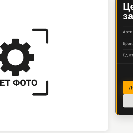
Ц
з
Арти
Брен
Ед.и
Д