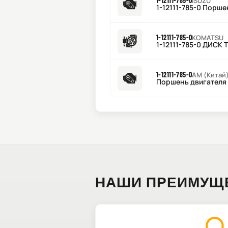
1-12111-785-0
ISUZU
1-12111-785-0 Порше
1-12111-785-0
KOMATSU
1-12111-785-0 ДИС
1-12111-785-0
AM (Китай
Поршень двигателя A
НАШИ ПРЕИМУЩ