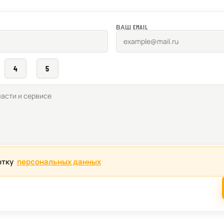
ВАШ EMAIL
4
5
отку
персональных данных