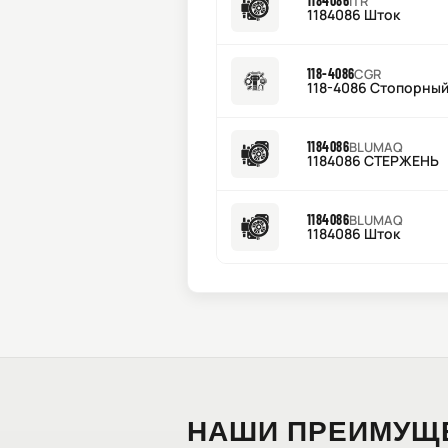
1184086
ITR
1184086 Шток
118-4086
CGR
118-4086 Стопорный
1184086
BLUMAQ
1184086 СТЕРЖЕНЬ
1184086
BLUMAQ
1184086 Шток
НАШИ ПРЕИМУЩ