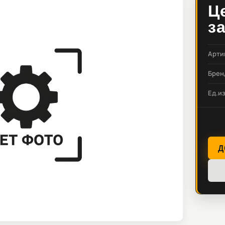
Ц
з
Арти
Брен
Ед.и
Д