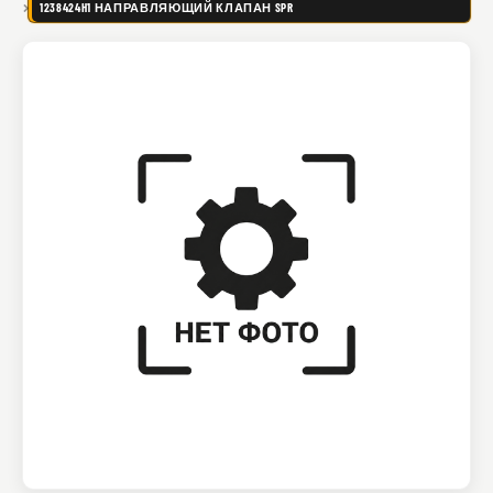
1238424H1 НАПРАВЛЯЮЩИЙ КЛАПАН SPR