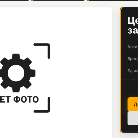
Ц
з
Арти
Брен
Ед.и
Д