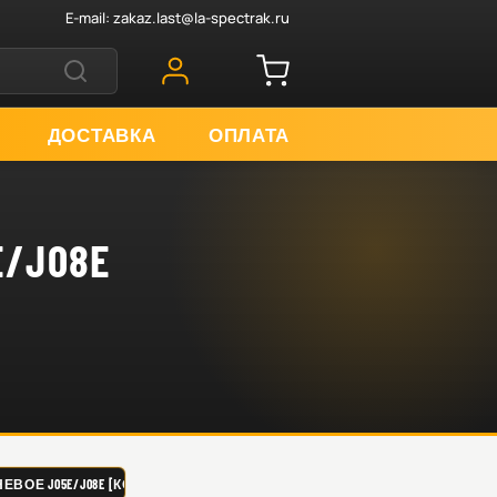
E-mail:
zakaz.last@la-spectrak.ru
ДОСТАВКА
ОПЛАТА
/J08E
ЕВОЕ J05E/J08E [КОМПЛ. НА 1 ПОРШЕНЬ] 130114050