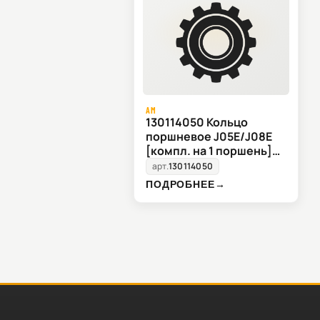
AM
130114050 Кольцо
поршневое J05E/J08E
[компл. на 1 поршень]
130114050
арт.
130114050
ПОДРОБНЕЕ
→