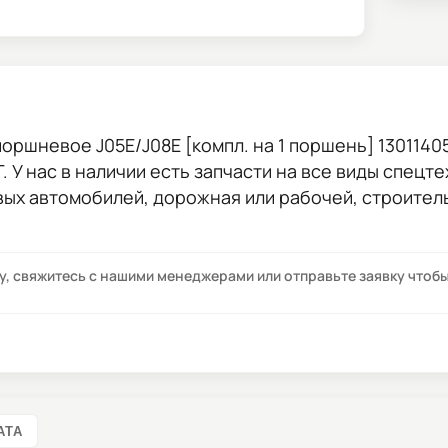
поршневое J05E/J08E [компл. на 1 поршень] 1301140
. У нас в наличии есть запчасти на все виды спецте
овых автомобилей, дорожная или рабочей, строител
су, свяжитесь с нашими менеджерами или отправьте заявку что
АТА