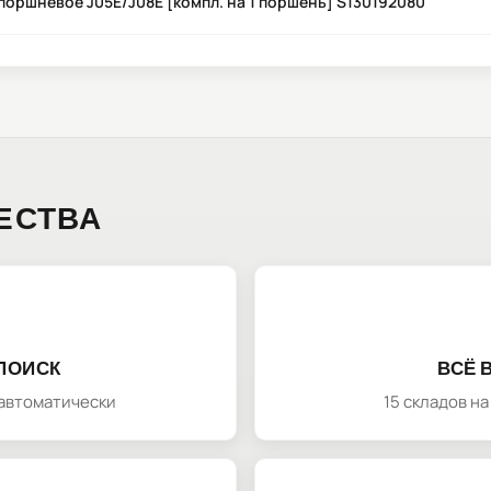
поршневое J05E/J08E [компл. на 1 поршень] S130192080
ЕСТВА
ПОИСК
ВСЁ 
автоматически
15 складов н