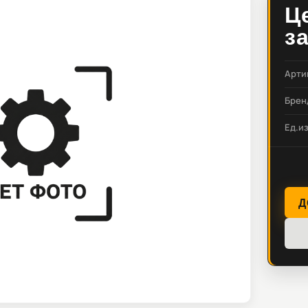
Ц
з
Арти
Брен
Ед.и
Д