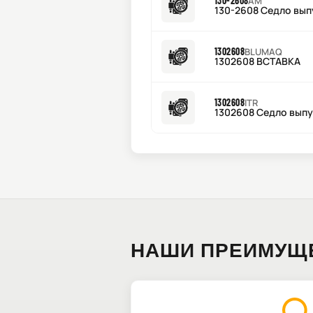
130-2608
AM
130-2608 Седло вып
1302608
BLUMAQ
1302608 ВСТАВКА
1302608
ITR
1302608 Седло выпу
НАШИ ПРЕИМУЩ