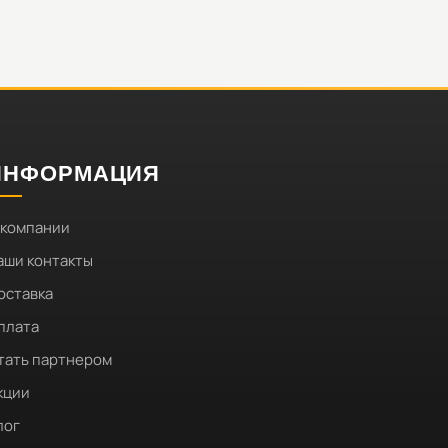
ИНФОРМАЦИЯ
 компании
аши контакты
оставка
плата
тать партнером
кции
лог