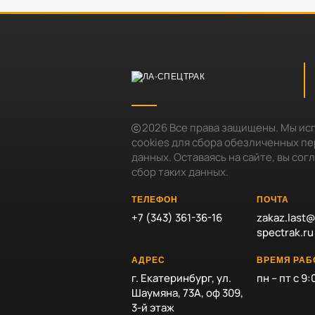
2026
Все права защищены. Мы ис
cookies для сбора обезличенных п
данных. Оставаясь на сайте, вы сог
сбор таких данных.
ТЕЛЕФОН
ПОЧТА
+7 (343) 361-36-16
zakaz.last@
spectrak.ru
АДРЕС
ВРЕМЯ РА
г. Екатеринбург, ул.
пн – пт с 9:
Шаумяна, 73А, оф 309,
3-й этаж