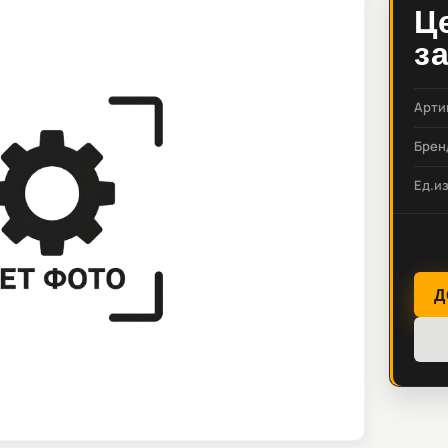
Ц
з
Арти
Брен
Ед.и
Д