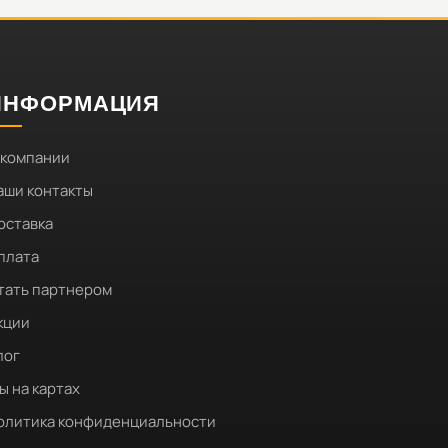
ИНФОРМАЦИЯ
 компании
аши контакты
оставка
плата
тать партнером
кции
лог
ы на картах
олитика конфиденциальности