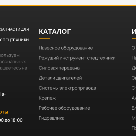
ЗАПЧАСТИ ДЛЯ
КАТАЛОГ
СПЕЦТЕХНИКИ
Навесное оборудование
О
пользуем
Режущий инструмент спецтехники
Н
ерсональных
лашаетесь на
Силовая передача
Д
Детали двигателей
О
Системы электропривода
С
la-
Крепеж
А
Рабочее оборудование
Б
БОТЫ
Гидравлика
М
00 до 18:00
П