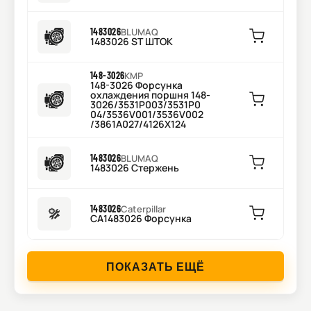
1483026
BLUMAQ
1483026 ST ШТОК
148-3026
KMP
148-3026 Форсунка
охлаждения поршня 148-
3026/3531P003/3531P0
04/3536V001/3536V002
/3861A027/4126X124
1483026
BLUMAQ
1483026 Стержень
1483026
Caterpillar
CA1483026 Форсунка
ПОКАЗАТЬ ЕЩЁ