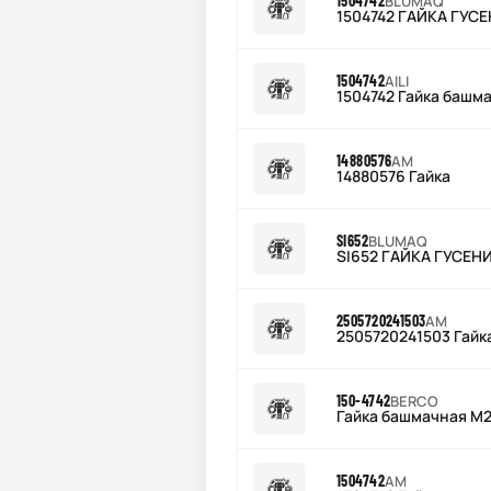
1504742
BLUMAQ
1504742 ГАЙКА ГУС
1504742
AILI
1504742 Гайка башм
14880576
AM
14880576 Гайка
SI652
BLUMAQ
SI652 ГАЙКА ГУСЕН
2505720241503
AM
2505720241503 Гайк
150-4742
BERCO
Гайка башмачная M24
1504742
AM