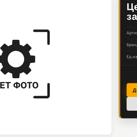
Ц
з
Арти
Брен
Ед.и
Д