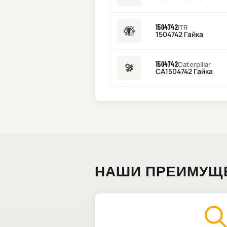
1504742
ITR
1504742 Гайка
1504742
Caterpillar
CA1504742 Гайка
НАШИ ПРЕИМУЩ