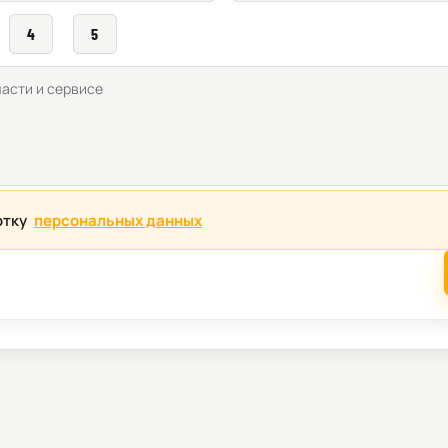
4
5
отку
персональных данных