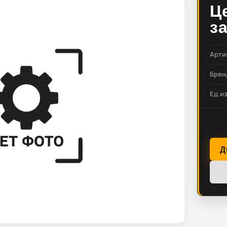
Ц
з
Арти
Брен
Ед.и
Д