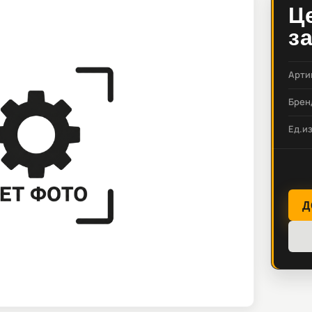
Ц
з
Арти
Брен
Ед.и
Д