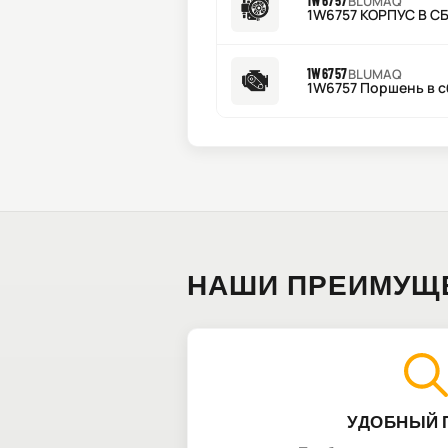
1W6757
BLUMAQ
1W6757 КОРПУС В С
1W6757
BLUMAQ
1W6757 Поршень в 
НАШИ ПРЕИМУЩ
УДОБНЫЙ 