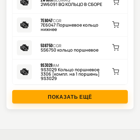
BLUMAQ
2W6091 BQ КОЛЬЦО В СБОРЕ
7E6047
CGR
7E6047 Поршневое кольцо
нижнее
5S6750
CGR
5S6750 кольцо поршневое
9S3029
AM
9S3029 Кольцо поршневое
3306 [компл. на 1 поршень]
9S3029
ПОКАЗАТЬ ЕЩЁ