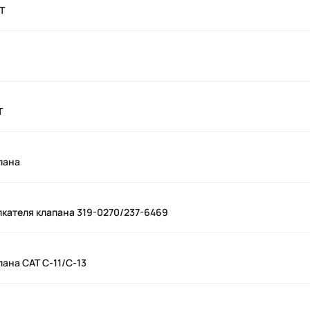
Т
Т
пана
лкателя клапана 319-0270/237-6469
ана CAT C-11/C-13