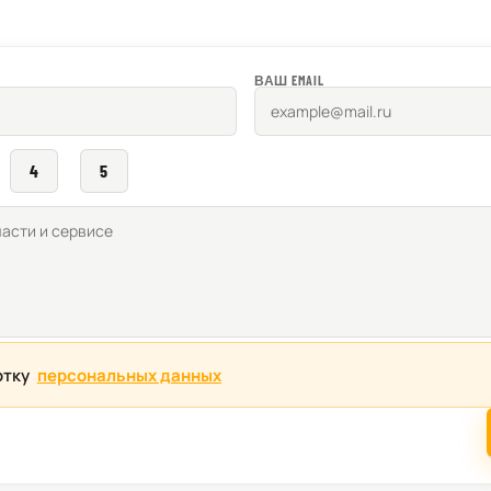
ВАШ EMAIL
4
5
отку
персональных данных