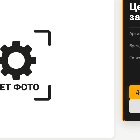
Ц
з
Арти
Брен
Ед.и
Д