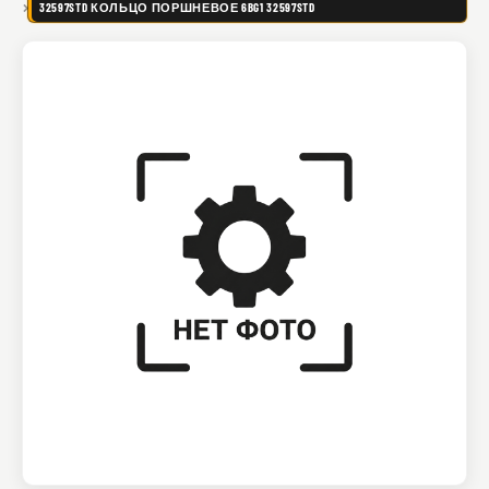
32597STD КОЛЬЦО ПОРШНЕВОЕ 6BG1 32597STD