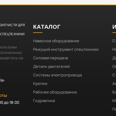
ЗАПЧАСТИ ДЛЯ
КАТАЛОГ
СПЕЦТЕХНИКИ
Навесное оборудование
О
пользуем
Режущий инструмент спецтехники
Н
ерсональных
лашаетесь на
Силовая передача
Д
Детали двигателей
О
Системы электропривода
С
la-
Крепеж
А
Рабочее оборудование
Б
БОТЫ
Гидравлика
М
00 до 18:00
П