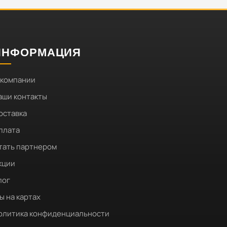
ИНФОРМАЦИЯ
 компании
аши контакты
оставка
плата
тать партнером
кции
лог
ы на картах
олитика конфиденциальности