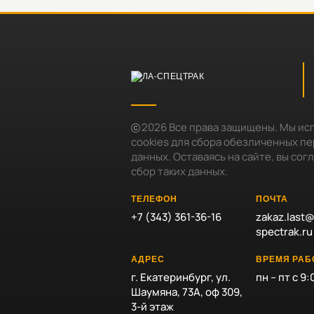
2026
Все права защищены. Мы ис
cookies для сбора обезличенных п
данных. Оставаясь на сайте, вы сог
сбор таких данных.
ТЕЛЕФОН
ПОЧТА
+7 (343) 361-36-16
zakaz.last@
spectrak.ru
АДРЕС
ВРЕМЯ РА
г. Екатеринбург, ул.
пн – пт с 9:
Шаумяна, 73А, оф 309,
3-й этаж