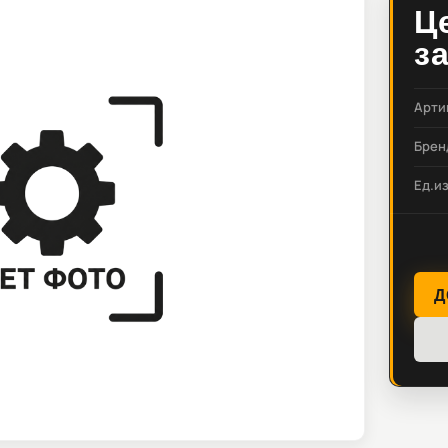
Ц
з
Арти
Брен
Ед.и
Д