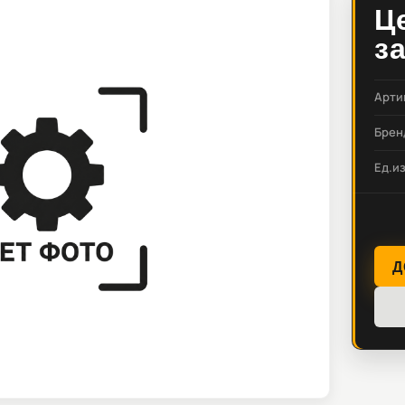
Ц
з
Арти
Брен
Ед.и
Д