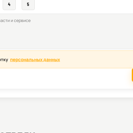
4
5
отку
персональных данных