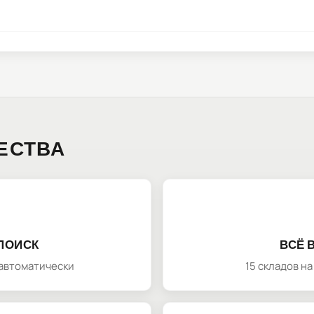
ЕСТВА
ПОИСК
ВСЁ 
автоматически
15 складов н