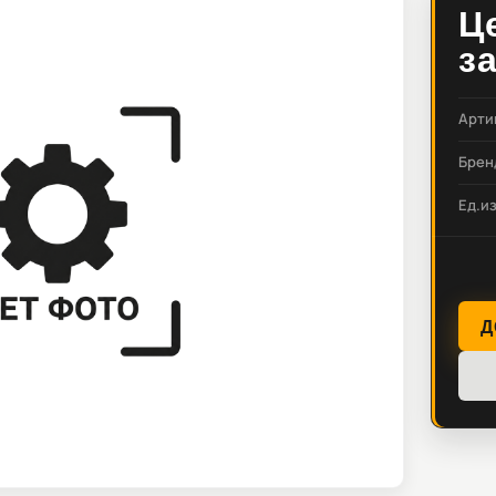
Ц
з
Арти
Брен
Ед.и
Д