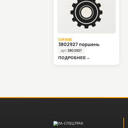
CUMMINS
3802927 поршень
арт.
3802927
ПОДРОБНЕЕ
→