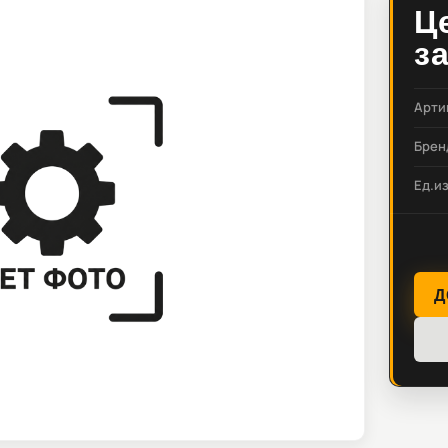
Ц
з
Арти
Брен
Ед.и
Д