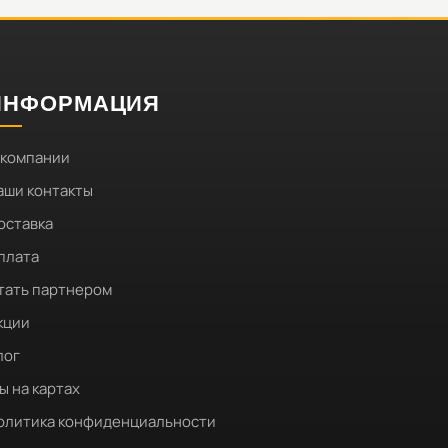
ИНФОРМАЦИЯ
 компании
аши контакты
оставка
плата
тать партнером
кции
лог
ы на картах
олитика конфиденциальности