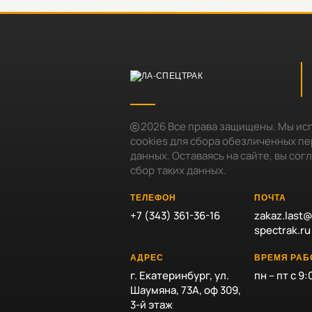
2026
Все права защищены. Мы ис
cookies для сбора обезличенных п
данных. Оставаясь на сайте, вы сог
сбор таких данных.
ТЕЛЕФОН
ПОЧТА
+7 (343) 361-36-16
zakaz.last@
spectrak.ru
АДРЕС
ВРЕМЯ РА
г. Екатеринбург, ул.
пн – пт с 9:
Шаумяна, 73А, оф 309,
3-й этаж