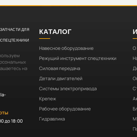
ЗАПЧАСТИ ДЛЯ
КАТАЛОГ
СПЕЦТЕХНИКИ
Навесное оборудование
О
пользуем
Режущий инструмент спецтехники
Н
ерсональных
лашаетесь на
Силовая передача
Д
Детали двигателей
О
Системы электропривода
С
la-
Крепеж
А
Рабочее оборудование
Б
БОТЫ
Гидравлика
М
00 до 18:00
П