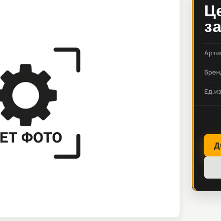
Ц
з
Арти
Брен
Ед.и
Д