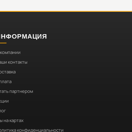
ИНФОРМАЦИЯ
 компании
аши контакты
оставка
плата
тать партнером
кции
лог
ы на картах
олитика конфиденциальности