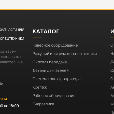
ЗАПЧАСТИ ДЛЯ
КАТАЛОГ
СПЕЦТЕХНИКИ
Навесное оборудование
О
пользуем
Режущий инструмент спецтехники
Н
ерсональных
лашаетесь на
Силовая передача
Д
Детали двигателей
О
Системы электропривода
С
la-
Крепеж
А
Рабочее оборудование
Б
БОТЫ
Гидравлика
М
00 до 18:00
П