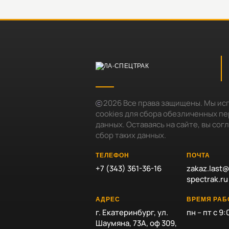
2026
Все права защищены. Мы ис
cookies для сбора обезличенных п
данных. Оставаясь на сайте, вы сог
сбор таких данных.
ТЕЛЕФОН
ПОЧТА
+7 (343) 361-36-16
zakaz.last@
spectrak.ru
АДРЕС
ВРЕМЯ РА
г. Екатеринбург, ул.
пн – пт с 9:
Шаумяна, 73А, оф 309,