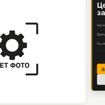
Ц
з
Арти
Брен
Ед.и
Д