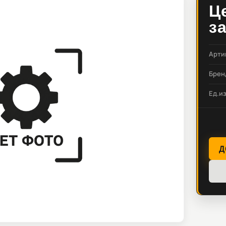
Ц
з
Арти
Брен
Ед.и
Д