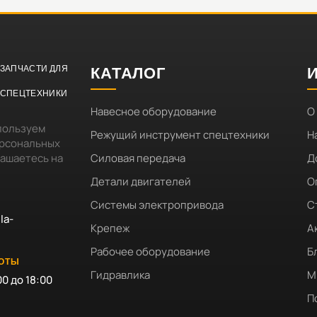
ЗАПЧАСТИ ДЛЯ
КАТАЛОГ
СПЕЦТЕХНИКИ
Навесное оборудование
О
пользуем
Режущий инструмент спецтехники
Н
ерсональных
лашаетесь на
Силовая передача
Д
Детали двигателей
О
Системы электропривода
С
la-
Крепеж
А
Рабочее оборудование
Б
БОТЫ
Гидравлика
М
00 до 18:00
П