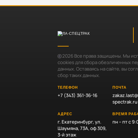
2026
Все права защищены. Мы ис
cookies для сбора обезличенных п
данных. Оставаясь на сайте, вы сог
сбор таких данных.
ТЕЛЕФОН
ПОЧТА
+7 (343) 361-36-16
zakaz.last@
spectrak.ru
АДРЕС
ВРЕМЯ РА
г. Екатеринбург, ул.
пн – пт с 9:
Шаумяна, 73А, оф 309,
3-й этаж