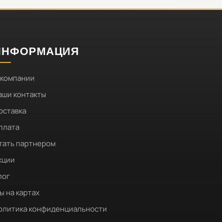
ИНФОРМАЦИЯ
 компании
аши контакты
оставка
плата
тать партнером
кции
лог
ы на картах
олитика конфиденциальности