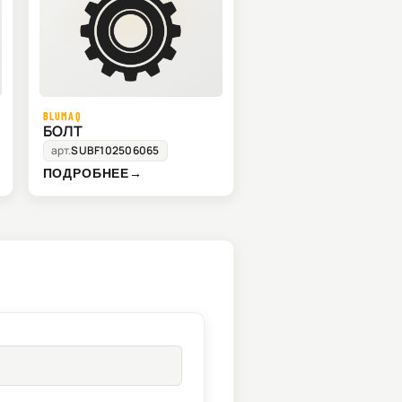
BLUMAQ
БОЛТ
арт.
SUBF102506065
ПОДРОБНЕЕ
→