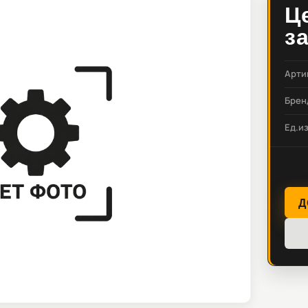
Ц
з
Арти
Брен
Ед.и
Д