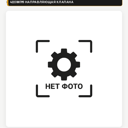
4223987M1 НАПРАВЛЯЮЩАЯ КЛАПАНА