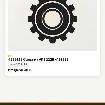
AM
4639126 Сальник AP3222B 4191666
арт.
4639126
ПОДРОБНЕЕ
→