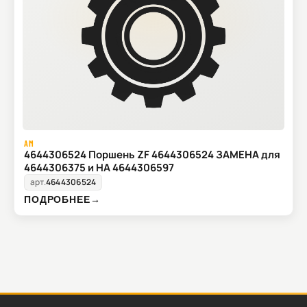
AM
4644306524 Поршень ZF 4644306524 ЗАМЕНА для
4644306375 и НА 4644306597
арт.
4644306524
ПОДРОБНЕЕ
→