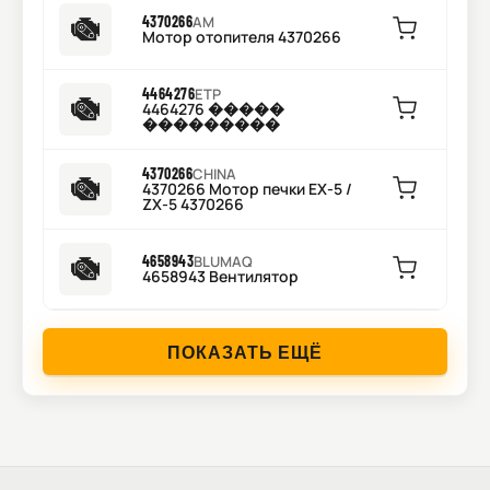
4370266
AM
Мотор отопителя 4370266
4464276
ETP
4464276 �����
���������
4370266
CHINA
4370266 Мотор печки EX-5 /
ZX-5 4370266
4658943
BLUMAQ
4658943 Вентилятор
ПОКАЗАТЬ ЕЩЁ