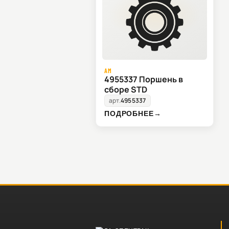
AM
4955337 Поршень в
сборе STD
арт.
4955337
ПОДРОБНЕЕ
→