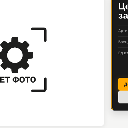
Ц
з
Арти
Брен
Ед.и
Д