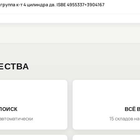
группа к-т 4 цилиндра дв. ISBE 4955337+3904167
ЕСТВА
ПОИСК
ВСЁ 
автоматически
15 складов н