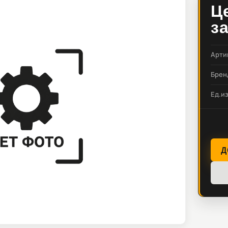
Ц
з
Арти
Брен
Ед.и
Д