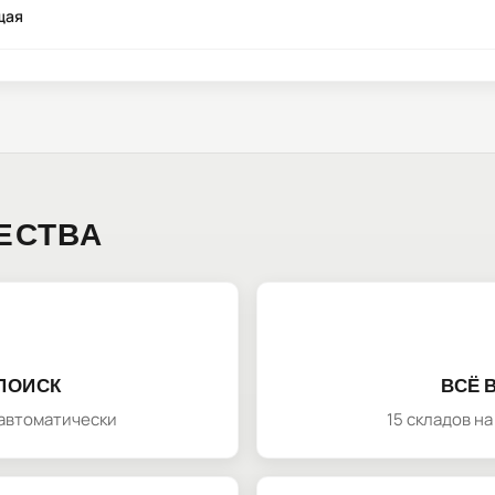
щая
ЕСТВА
ПОИСК
ВСЁ 
автоматически
15 складов н