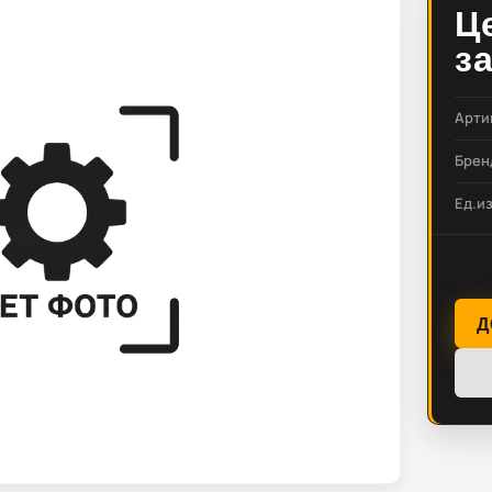
Ц
з
Арти
Брен
Ед.и
Д