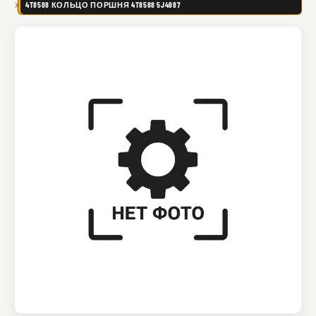
4T8588 КОЛЬЦО ПОРШНЯ 4T8588 5J4987