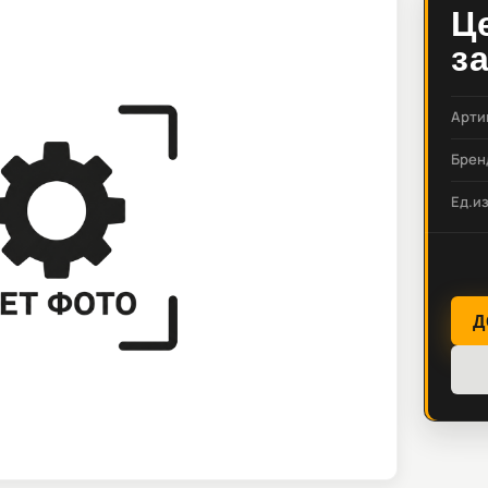
Ц
з
Арти
Брен
Ед.и
Д