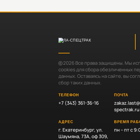
2026
Все права защищены. Мы ис
cookies для сбора обезличенных п
данных. Оставаясь на сайте, вы сог
сбор таких данных.
ТЕЛЕФОН
ПОЧТА
+7 (343) 361-36-16
zakaz.last@
spectrak.ru
АДРЕС
ВРЕМЯ РА
г. Екатеринбург, ул.
пн – пт с 9:
Шаумяна, 73А, оф 309,