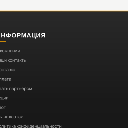
ИНФОРМАЦИЯ
 компании
аши контакты
оставка
плата
тать партнером
кции
лог
ы на картах
олитика конфиденциальности