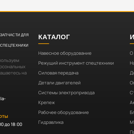
ЗАПЧАСТИ ДЛЯ
КАТАЛОГ
СПЕЦТЕХНИКИ
Навесное оборудование
О
пользуем
Режущий инструмент спецтехники
Н
ерсональных
лашаетесь на
Силовая передача
Д
Детали двигателей
О
Системы электропривода
С
la-
Крепеж
А
Рабочее оборудование
Б
БОТЫ
Гидравлика
М
00 до 18:00
П