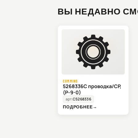
ВЫ НЕДАВНО СМ
CUMMINS
5268336C проводка/CP,
(P-9-0)
арт.
C5268336
ПОДРОБНЕЕ
→