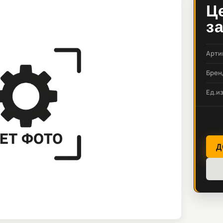
Ц
з
Арти
Брен
Ед.и
Д