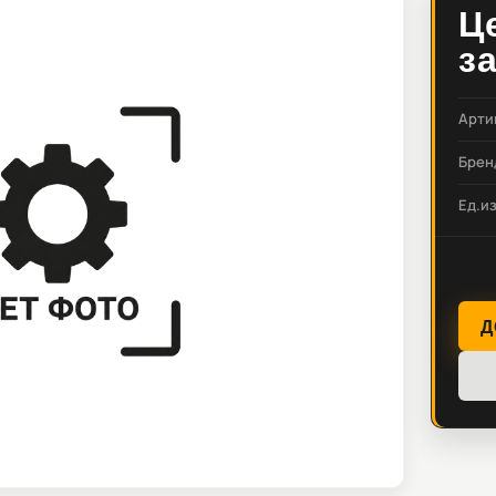
Ц
з
Арти
Брен
Ед.и
Д