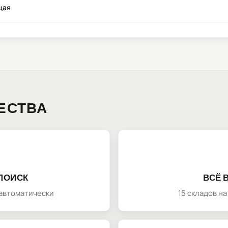
щая
ЕСТВА
ПОИСК
ВСЁ 
автоматически
15 складов н