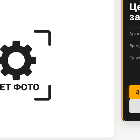
Ц
з
Арти
Брен
Ед.и
Д