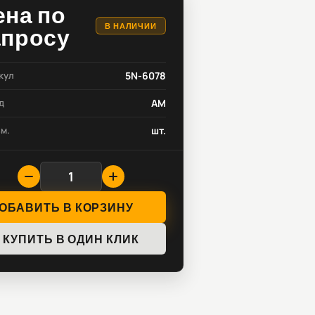
ена по
В НАЛИЧИИ
апросу
кул
5N-6078
д
AM
зм.
шт.
ОБАВИТЬ В КОРЗИНУ
КУПИТЬ В ОДИН КЛИК