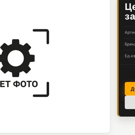
Ц
з
Арти
Брен
Ед.и
Д