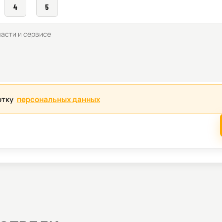
4
5
отку
персональных данных