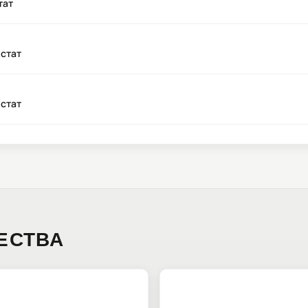
тат
стат
стат
ЕСТВА