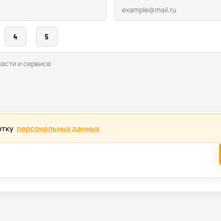
4
5
отку
персональных данных