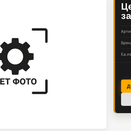
Ц
з
Арти
Брен
Ед.и
Д