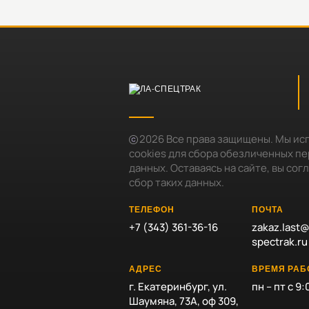
2026
Все права защищены. Мы ис
cookies для сбора обезличенных п
данных. Оставаясь на сайте, вы сог
сбор таких данных.
ТЕЛЕФОН
ПОЧТА
+7 (343) 361-36-16
zakaz.last@
spectrak.ru
АДРЕС
ВРЕМЯ РА
г. Екатеринбург, ул.
пн – пт с 9:
Шаумяна, 73А, оф 309,