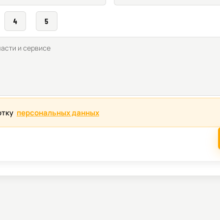
4
5
отку
персональных данных