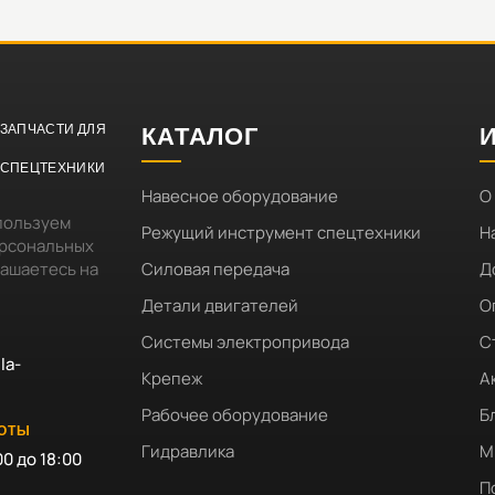
ЗАПЧАСТИ ДЛЯ
КАТАЛОГ
СПЕЦТЕХНИКИ
Навесное оборудование
О
пользуем
Режущий инструмент спецтехники
Н
ерсональных
лашаетесь на
Силовая передача
Д
Детали двигателей
О
Системы электропривода
С
la-
Крепеж
А
Рабочее оборудование
Б
БОТЫ
Гидравлика
М
00 до 18:00
П