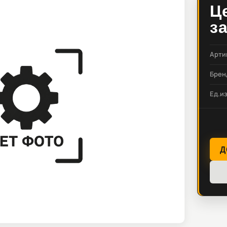
Ц
з
Арти
Брен
Ед.и
Д