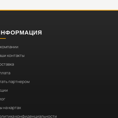
ИНФОРМАЦИЯ
 компании
аши контакты
оставка
плата
тать партнером
кции
лог
ы на картах
олитика конфиденциальности