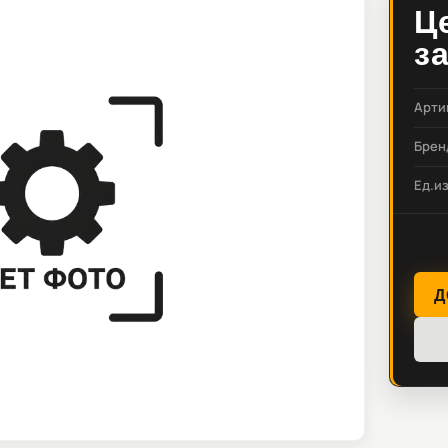
Ц
з
Арти
Брен
Ед.и
Д