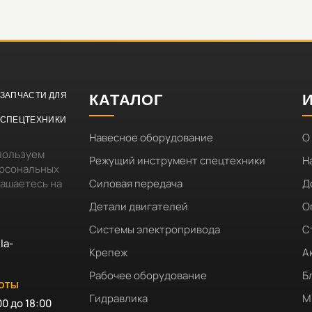
ЗАПЧАСТИ ДЛЯ
КАТАЛОГ
СПЕЦТЕХНИКИ
Навесное оборудование
О
пользуем
Режущий инструмент спецтехники
Н
ерсональных
лашаетесь на
Силовая передача
Д
Детали двигателей
О
Системы электропривода
С
la-
Крепеж
А
Рабочее оборудование
Б
БОТЫ
Гидравлика
М
00 до 18:00