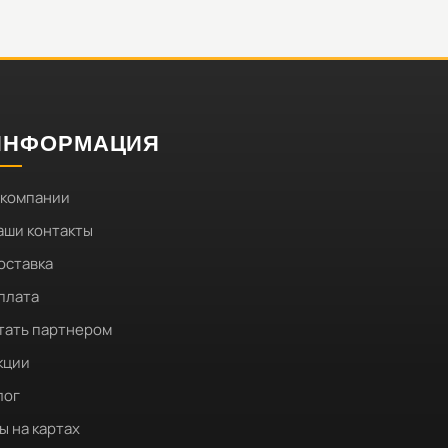
ИНФОРМАЦИЯ
 компании
аши контакты
оставка
плата
тать партнером
кции
лог
ы на картах