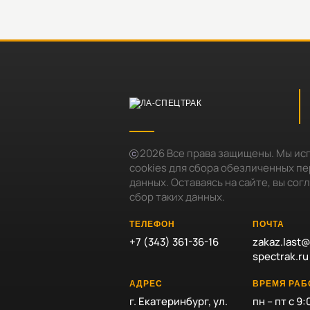
2026
Все права защищены. Мы ис
cookies для сбора обезличенных п
данных. Оставаясь на сайте, вы сог
сбор таких данных.
ТЕЛЕФОН
ПОЧТА
+7 (343) 361-36-16
zakaz.last@
spectrak.ru
АДРЕС
ВРЕМЯ РА
г. Екатеринбург, ул.
пн – пт с 9: