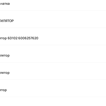
ьчатка
ТИЛЯТОР
ятор 6D102 6006257620
илятор
илятор
ятор