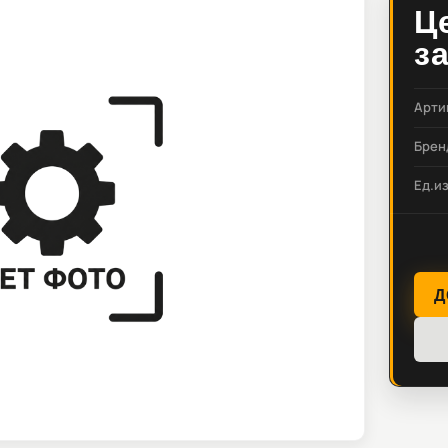
Ц
з
Арти
Брен
Ед.и
Д