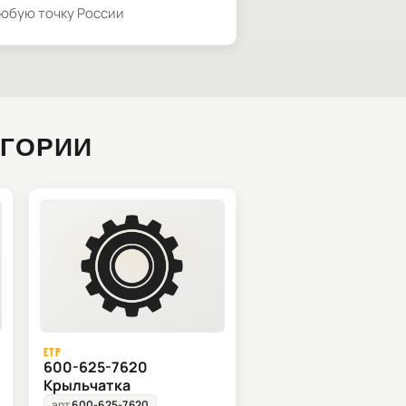
любую точку России
ЕГОРИИ
ETP
600-625-7620
Крыльчатка
арт.
600-625-7620