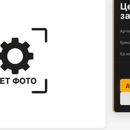
Ц
з
Арти
Брен
Ед.и
Д