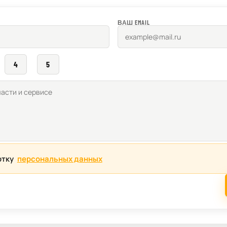
ВАШ EMAIL
4
5
отку
персональных данных