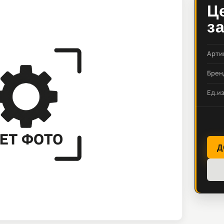
Ц
з
Арти
Брен
Ед.и
Д