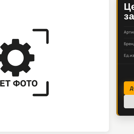
Ц
з
Арти
Брен
Ед.и
Д