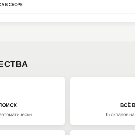
КА В СБОРЕ
ЕСТВА
ПОИСК
ВСЁ 
автоматически
15 складов н