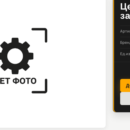
Ц
з
Арти
Брен
Ед.и
Д